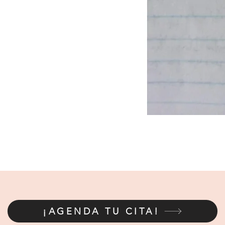
©2022 by Ana San Emeterio. Proudly created with
¡AGENDA TU CITA!
Wix.com